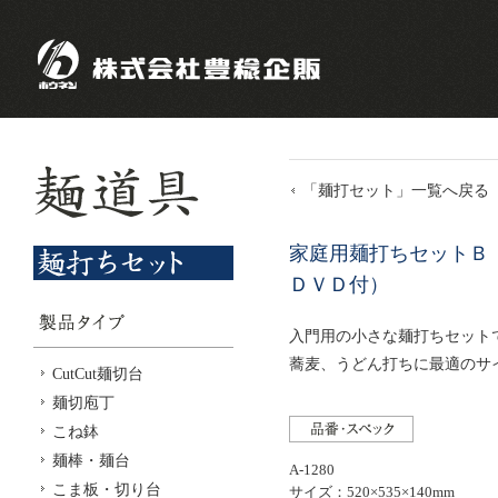
「麺打セット」一覧へ戻る
家庭用麺打ちセットＢ
ＤＶＤ付）
入門用の小さな麺打ちセット
蕎麦、うどん打ちに最適のサ
CutCut麺切台
麺切庖丁
こね鉢
麺棒・麺台
A-1280
こま板・切り台
サイズ：520×535×140mm