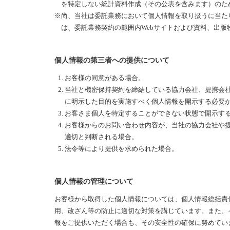
を特定しない統計資料作成（その公表を含みます）のた
※尚、当社は委託業務において個人情報を取り扱うに当た
は、委託業務契約の範囲内Webサイトおよび資料、出版
個人情報の第三者への提供について
お客様の同意がある場合。
当社と機密保持契約を締結している協力会社、提携会
に明示した目的を実施すべく個人情報を開示する必要
お客さま個人を特定することができない状態で開示す
お客様からのお問い合わせ内容が、当社の協力会社や
適切と判断される場合。
法令等により提供を求められた場合。
個人情報の管理について
お客様から取得した個人情報については、個人情報総括責
用、改ざん等の防止に適切な対策を講じています。また、
報をご提供いただく場合も、その安全性の確保に努めてい