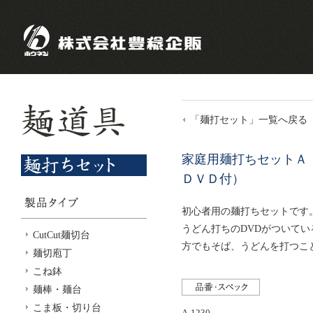
「麺打セット」一覧へ戻る
家庭用麺打ちセットＡ
ＤＶＤ付）
初心者用の麺打ちセットです
うどん打ちのDVDがついて
CutCut麺切台
方でもそば、うどんを打つこ
麺切庖丁
こね鉢
麺棒・麺台
こま板・切り台
A-1230