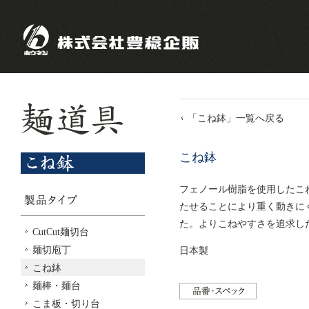
「こね鉢」一覧へ戻る
こね鉢
フェノール樹脂を使用したこ
たせることにより重く動きに
た。よりこねやすさを追求し
CutCut麺切台
麺切庖丁
日本製
こね鉢
麺棒・麺台
こま板・切り台