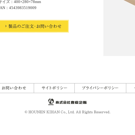
サイズ：400×280×78mm
JAN：4543983519009