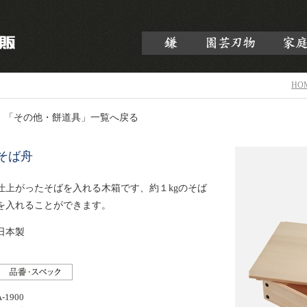
HO
「その他・餅道具」一覧へ戻る
そば舟
仕上がったそばを入れる木箱です、約１kgのそば
を入れることができます。
日本製
A-1900