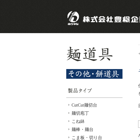
CutCut麺切台
麺切庖丁
こね鉢
麺棒・麺台
こま板・切り台