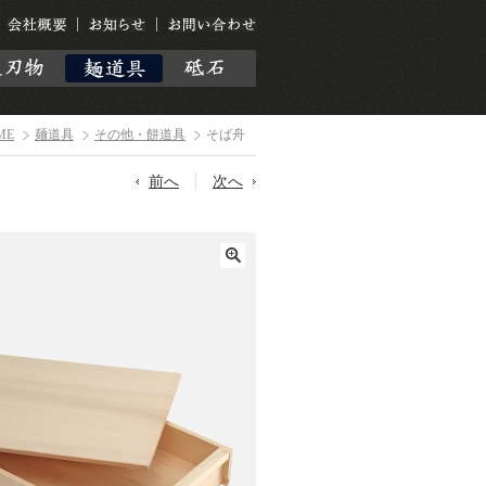
ME
麺道具
その他・餅道具
そば舟
前へ
次へ