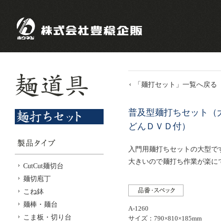
「麺打セット」一覧へ戻る
普及型麺打ちセット（
どんＤＶＤ付）
入門用麺打ちセットの大型で
大きいので麺打ち作業が楽に
CutCut麺切台
麺切庖丁
こね鉢
麺棒・麺台
A-1260
こま板・切り台
サイズ：790×810×185mm