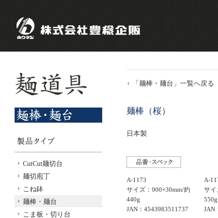
「麺棒・麺台」一覧へ戻る
麺棒（桜）
日本製
CutCut麺切台
麺切庖丁
A-1173
A-11
こね鉢
サイズ：900×30mm/約
サイズ
440g
550g
麺棒・麺台
JAN：4543983511737
JAN
こま板・切り台