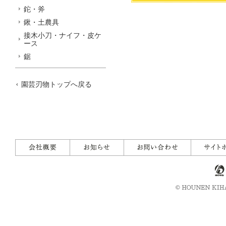
鉈・斧
鍬・土農具
接木小刀・ナイフ・皮ケ
ース
鋸
園芸刃物トップへ戻る