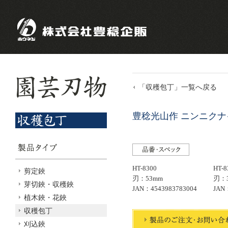
「収穫包丁」一覧へ戻る
豊稔光山作 ニンニクナ
HT-8300
HT-8
剪定鋏
刃：53mm
刃：
芽切鋏・収穫鋏
JAN：4543983783004
JAN
植木鋏・花鋏
収穫包丁
刈込鋏