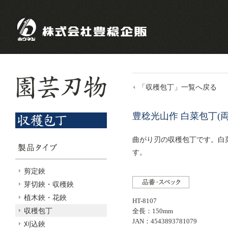
「収穫包丁」一覧へ戻る
豊稔光山作 白菜包丁(
曲がり刃の収穫包丁です。白
す。
剪定鋏
芽切鋏・収穫鋏
植木鋏・花鋏
HT-8107
収穫包丁
全長：150mm
JAN：4543893781079
刈込鋏