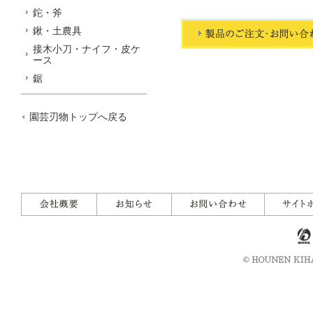
鉈・斧
鍬・土農具
接木小刀・ナイフ・皮ケ
ース
鋸
園芸刃物トップへ戻る