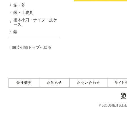
鉈・斧
鍬・土農具
接木小刀・ナイフ・皮ケ
ース
鋸
園芸刃物トップへ戻る