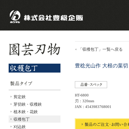
「収穫包丁」一覧へ戻る
豊稔光山作 大根の葉切 
HT-6800
剪定鋏
刃：320mm
芽切鋏・収穫鋏
JAN：4543983768001
植木鋏・花鋏
収穫包丁
刈込鋏