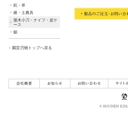
鉈・斧
鍬・土農具
接木小刀・ナイフ・皮ケ
ース
鋸
園芸刃物トップへ戻る