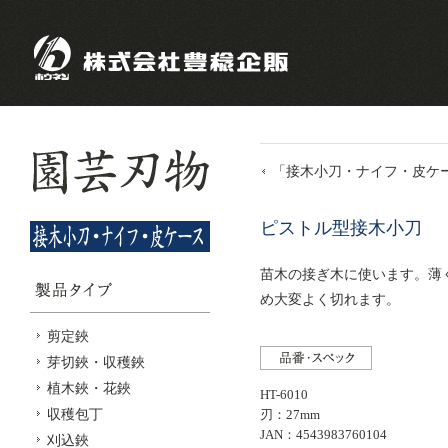
「接木小刀・ナイフ・皮ケ
ピストル型接木小刀
苗木の接ぎ木に使います。薄
め大変よく切れます。
剪定鋏
芽切鋏・収穫鋏
植木鋏・花鋏
HT-6010
収穫包丁
刃：27mm
JAN：4543983760104
刈込鋏