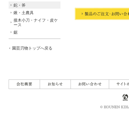
鉈・斧
鍬・土農具
接木小刀・ナイフ・皮ケ
ース
鋸
園芸刃物トップへ戻る