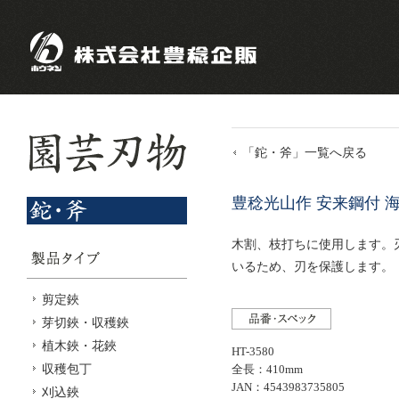
「鉈・斧」一覧へ戻る
豊稔光山作 安来鋼付 海
木割、枝打ちに使用します。
いるため、刃を保護します。
剪定鋏
芽切鋏・収穫鋏
植木鋏・花鋏
HT-3580
収穫包丁
全長：410mm
JAN：4543983735805
刈込鋏