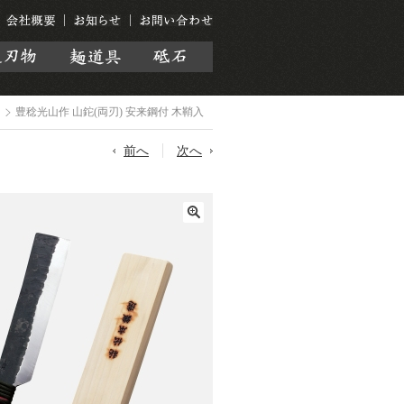
豊稔光山作 山鉈(両刃) 安来鋼付 木鞘入
前へ
次へ