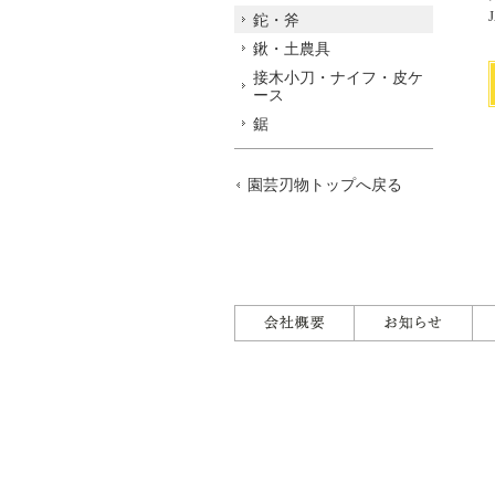
鉈・斧
鍬・土農具
接木小刀・ナイフ・皮ケ
ース
鋸
園芸刃物トップへ戻る