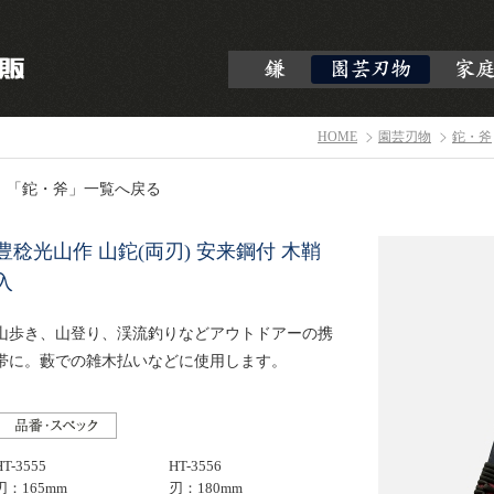
HOME
園芸刃物
鉈・斧
「鉈・斧」一覧へ戻る
豊稔光山作 山鉈(両刃) 安来鋼付 木鞘
入
山歩き、山登り、渓流釣りなどアウトドアーの携
帯に。藪での雑木払いなどに使用します。
HT-3555
HT-3556
刃：165mm
刃：180mm