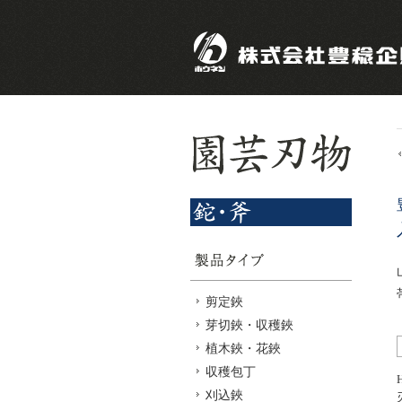
剪定鋏
芽切鋏・収穫鋏
植木鋏・花鋏
収穫包丁
刈込鋏