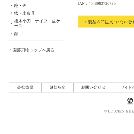
JAN：4543983726735
鉈・斧
鍬・土農具
接木小刀・ナイフ・皮ケ
ース
鋸
園芸刃物トップへ戻る