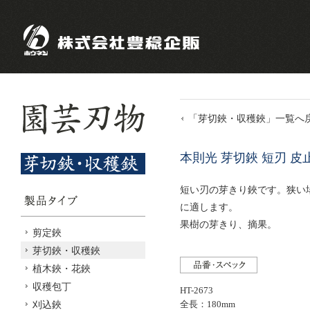
「芽切鋏・収穫鋏」一覧へ
本則光 芽切鋏 短刃 皮
短い刃の芽きり鋏です。狭い
に適します。
果樹の芽きり、摘果。
剪定鋏
芽切鋏・収穫鋏
植木鋏・花鋏
収穫包丁
HT-2673
刈込鋏
全長：180mm