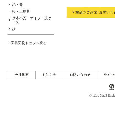
鉈・斧
鍬・土農具
接木小刀・ナイフ・皮ケ
ース
鋸
園芸刃物トップへ戻る