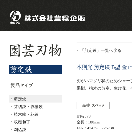
「剪定鋏」一覧へ戻る
本則光 剪定鋏 B型 金
刃がハマグリ状のためシャー
果樹、植木の剪定、生け花、
剪定鋏
芽切鋏・収穫鋏
植木鋏・花鋏
HT-2573
収穫包丁
全長：180mm
JAN：4543983725738
刈込鋏