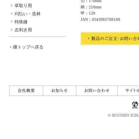
刃：170mm
草取り用
柄：210mm
甲：120
刈払い・造林
JAN：4543983708168
特殊鎌
左利き用
鎌トップへ戻る