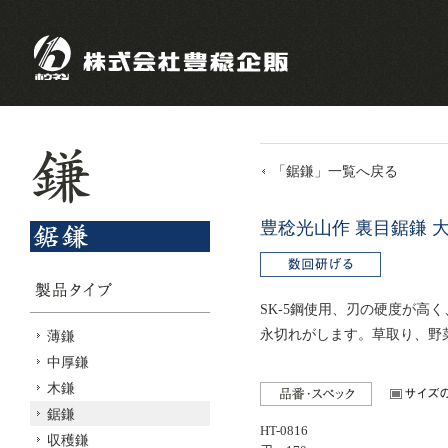
「鋸鎌」一覧へ戻る
豊稔光山作 裏目鋸鎌 
SK-5鋼使用、刃の硬度が高
永切れがします。草取り、野
薄鎌
中厚鎌
木鎌
鋸鎌
HT-0816
収穫鎌