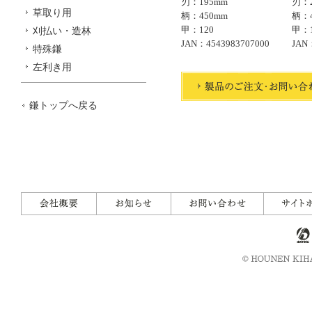
刃：195mm
刃：2
草取り用
柄：450mm
柄：4
甲：120
甲：1
刈払い・造林
JAN：4543983707000
JAN
特殊鎌
左利き用
鎌トップへ戻る