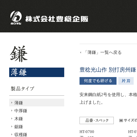
「薄鎌」一覧へ戻る
豊稔光山作 別打房州鎌
安来鋼白紙2号を使用し、本
上げました。
薄鎌
中厚鎌
木鎌
鋸鎌
HT-0700
HT-0
収穫鎌