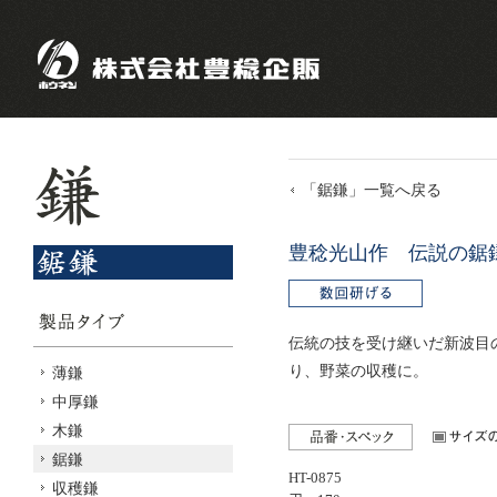
「鋸鎌」一覧へ戻る
豊稔光山作 伝説の鋸
伝統の技を受け継いだ新波目
り、野菜の収穫に。
薄鎌
中厚鎌
木鎌
鋸鎌
HT-0875
収穫鎌