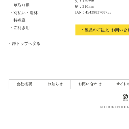
刃：170mm
草取り用
柄：210mm
JAN：4543983708755
刈払い・造林
特殊鎌
左利き用
鎌トップへ戻る