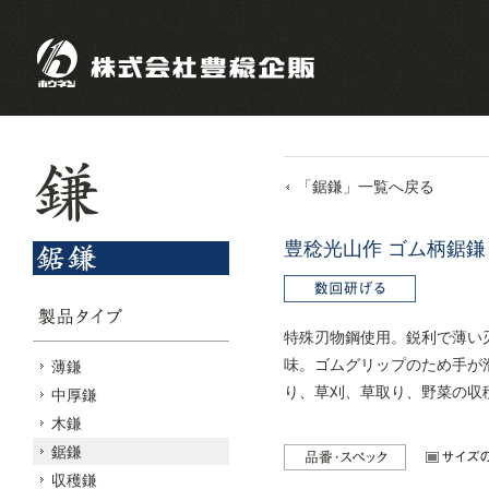
「鋸鎌」一覧へ戻る
豊稔光山作 ゴム柄鋸鎌
特殊刃物鋼使用。鋭利で薄い
味。ゴムグリップのため手が
薄鎌
り、草刈、草取り、野菜の収
中厚鎌
木鎌
鋸鎌
収穫鎌