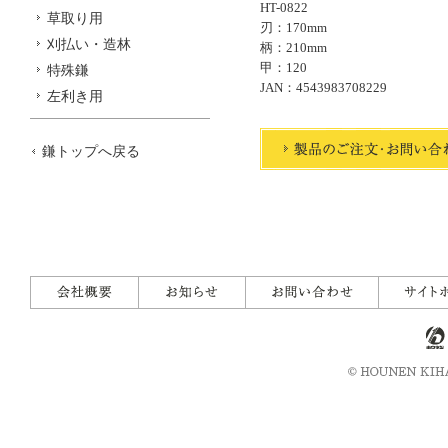
HT-0822
草取り用
刃：170mm
刈払い・造林
柄：210mm
甲：120
特殊鎌
JAN：4543983708229
左利き用
鎌トップへ戻る